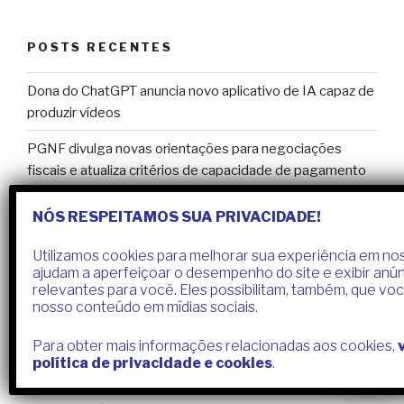
POSTS RECENTES
Dona do ChatGPT anuncia novo aplicativo de IA capaz de
produzir vídeos
PGNF divulga novas orientações para negociações
fiscais e atualiza critérios de capacidade de pagamento
MEI e Pró-labore: entenda a remuneração do
NÓS RESPEITAMOS SUA PRIVACIDADE!
Microempreendedor Individual
Utilizamos cookies para melhorar sua experiência em nos
Profissionais da contabilidade e MEIs viram alvos de
ajudam a aperfeiçoar o desempenho do site e exibir anú
quadrilhas especializadas em fraudes
relevantes para você. Eles possibilitam, também, que vo
nosso conteúdo em mídias sociais.
Novas regras para Imposto de Renda: RFB divulga
alterações das tabelas no DOU
Para obter mais informações relacionadas aos cookies,
política de privacidade e cookies
.