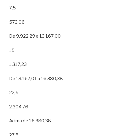
7,5
573,06
De 9.922,29 a 13.167,00
15
1.317,23
De 13.167,01 a 16.380,38
22,5
2.304,76
Acima de 16.380,38
27,5