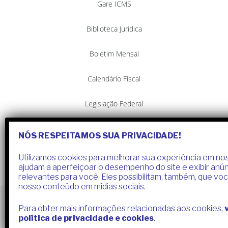
Gare ICMS
Biblioteca Jurídica
Boletim Mensal
Calendário Fiscal
Legislação Federal
Legislação Estadual
NÓS RESPEITAMOS SUA PRIVACIDADE!
Legislação Municipal
Utilizamos cookies para melhorar sua experiência em nos
ajudam a aperfeiçoar o desempenho do site e exibir anú
relevantes para você. Eles possibilitam, também, que vo
nosso conteúdo em mídias sociais.
Para obter mais informações relacionadas aos cookies,
Soares Contabilidade
- © 2020 - Todos os direitos reservados -
política de privacidade e cookies
.
Design por Agência P&VB