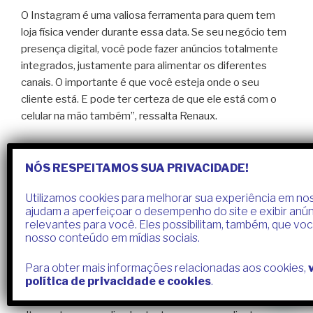
O Instagram é uma valiosa ferramenta para quem tem
loja física vender durante essa data. Se seu negócio tem
presença digital, você pode fazer anúncios totalmente
integrados, justamente para alimentar os diferentes
canais. O importante é que você esteja onde o seu
cliente está. E pode ter certeza de que ele está com o
celular na mão também”, ressalta Renaux.
Entenda o que seu cliente quer
NÓS RESPEITAMOS SUA PRIVACIDADE!
Essa etapa é um dos alicerces fundamentais para uma
promoção bem-sucedida na Black Friday. Conheça seu
Utilizamos cookies para melhorar sua experiência em nos
ajudam a aperfeiçoar o desempenho do site e exibir anú
público e alinhe isso com o que você busca para a data.
relevantes para você. Eles possibilitam, também, que vo
Iniciar esse processo analisando o histórico de compras
nosso conteúdo em mídias sociais.
dos consumidores é um passo interessante. Isso
permite a identificação dos padrões de consumo e a
Para obter mais informações relacionadas aos cookies,
política de privacidade e cookies
.
segmentação dos leads mais promissores,
proporcionando a oportunidade de criar ofertas